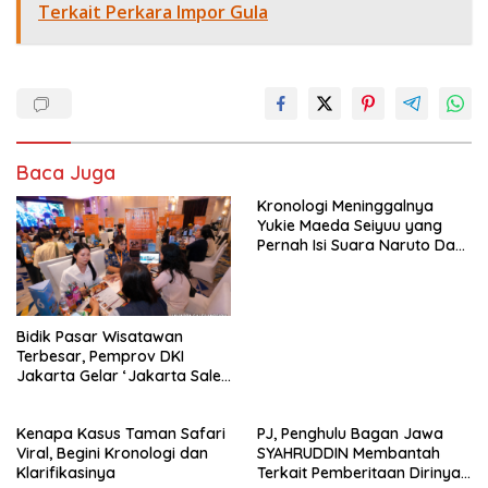
Terkait Perkara Impor Gula
Baca Juga
Kronologi Meninggalnya
Yukie Maeda Seiyuu yang
Pernah Isi Suara Naruto Dan
Anime
Bidik Pasar Wisatawan
Terbesar, Pemprov DKI
Jakarta Gelar ‘Jakarta Sales
Mission 2026’ di Xiamen dan
Shanghai
Kenapa Kasus Taman Safari
PJ, Penghulu Bagan Jawa
Viral, Begini Kronologi dan
SYAHRUDDIN Membantah
Klarifikasinya
Terkait Pemberitaan Dirinya