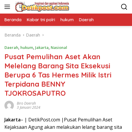
Langsung
ke
konten
Beranda
Kabar tni polri
hukum
Daerah
Beranda
Daerah
Daerah
,
hukum
,
Jakarta
,
Nasional
Pusat Pemulihan Aset Akan
Melelang Barang Sita Eksekusi
Berupa 6 Tas Hermes Milik Istri
Terpidana BENNY
TJOKROSAPUTRO
Biro Daerah
3 Januari 2024
Jakarta
– | DetikPost.com |Pusat Pemulihan Aset
Kejaksaan Agung akan melakukan lelang barang sita