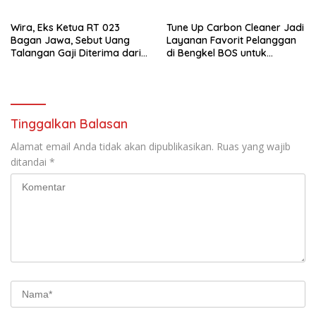
Disalah Satu Media Online
Wira, Eks Ketua RT 023
Tune Up Carbon Cleaner Jadi
Bagan Jawa, Sebut Uang
Layanan Favorit Pelanggan
Talangan Gaji Diterima dari
di Bengkel BOS untuk
Sekdes, Pj Penghulu Tak
Mengembalikan Performa
Terlibat
Mobil
Tinggalkan Balasan
Alamat email Anda tidak akan dipublikasikan.
Ruas yang wajib
ditandai
*