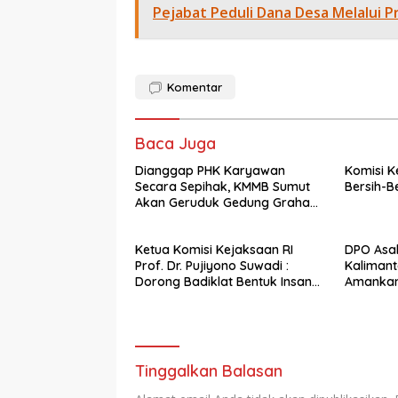
Pejabat Peduli Dana Desa Melalui P
Komentar
Baca Juga
Dianggap PHK Karyawan
Komisi K
Secara Sepihak, KMMB Sumut
Bersih-B
Akan Geruduk Gedung Graha
Merah Putih
Ketua Komisi Kejaksaan RI
DPO Asal
Prof. Dr. Pujiyono Suwadi :
Kalimant
Dorong Badiklat Bentuk Insan
Amankan 
Adhyaksa Beradab dan
Agung
Beretika
Tinggalkan Balasan