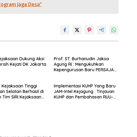
rogram Jaga Desa”
ejaksaan Dukung Aksi
Prof. ST. Burhanudin Jaksa
ersih Kejati DK Jakarta
Agung RI : Mengukuhkan
Kepengurusan Baru PERSAJA
Periode 2025-2027
 Kejaksaan Tinggi
Implementasi KUHP Yang Baru
an Selatan Berhasil di
JAM-Intel Kejagung : Tinjauan
Tim SIRI Kejaksaan
KUHP dan Pembahasan RUU-
KUHAP Pilkada 2024