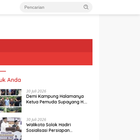
uk Anda
30 Juli 2026
Demi Kampung Halamanya
Ketua Pemuda Supayang H.
Rusli, Kelontorkan Dana Pribadi
Perbaiki Jalan Rusak Dari
Simpang Tabek Menuju
30 Juli 2026
Supayang
Walikota Solok Hadiri
Sosialisasi Persiapan
Penyelenggaraan Ibadah Haji