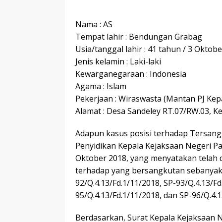
Nama : AS
Tempat lahir : Bendungan Grabag
Usia/tanggal lahir : 41 tahun / 3 Oktob
Jenis kelamin : Laki-laki
Kewarganegaraan : Indonesia
Agama : Islam
Pekerjaan : Wiraswasta (Mantan PJ Kep
Alamat : Desa Sandeley RT.07/RW.03, K
Adapun kasus posisi terhadap Tersangk
Penyidikan Kepala Kejaksaan Negeri Pa
Oktober 2018, yang menyatakan telah 
terhadap yang bersangkutan sebanyak 5 
92/Q.4.13/Fd.1/11/2018, SP-93/Q.4.13/Fd
95/Q.4.13/Fd.1/11/2018, dan SP-96/Q.4.1
Berdasarkan, Surat Kepala Kejaksaan 