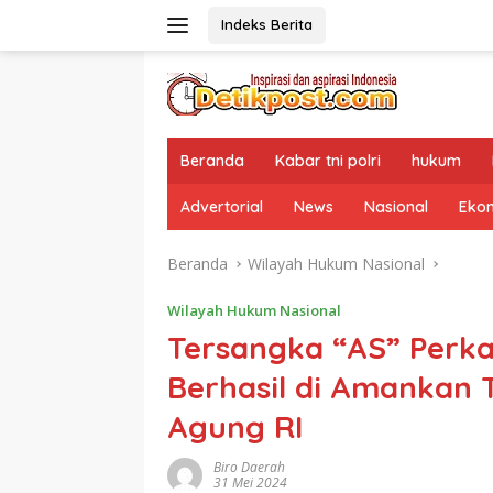
Langsung
Indeks Berita
ke
konten
Beranda
Kabar tni polri
hukum
Advertorial
News
Nasional
Eko
Beranda
Wilayah Hukum Nasional
Wilayah Hukum Nasional
Tersangka “AS” Perka
Berhasil di Amankan 
Agung RI
Biro Daerah
31 Mei 2024