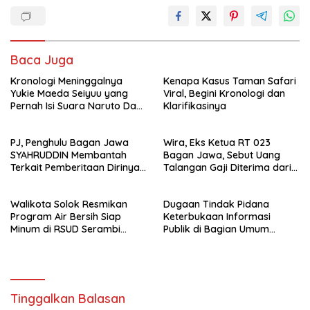
Baca Juga
Kronologi Meninggalnya
Kenapa Kasus Taman Safari
Yukie Maeda Seiyuu yang
Viral, Begini Kronologi dan
Pernah Isi Suara Naruto Dan
Klarifikasinya
Anime
PJ, Penghulu Bagan Jawa
Wira, Eks Ketua RT 023
SYAHRUDDIN Membantah
Bagan Jawa, Sebut Uang
Terkait Pemberitaan Dirinya
Talangan Gaji Diterima dari
Disalah Satu Media Online
Sekdes, Pj Penghulu Tak
Terlibat
Walikota Solok Resmikan
Dugaan Tindak Pidana
Program Air Bersih Siap
Keterbukaan Informasi
Minum di RSUD Serambi
Publik di Bagian Umum
Madinah
Sekda Rohil Sudah Masuk
Tahap Penyelidikan
Tinggalkan Balasan