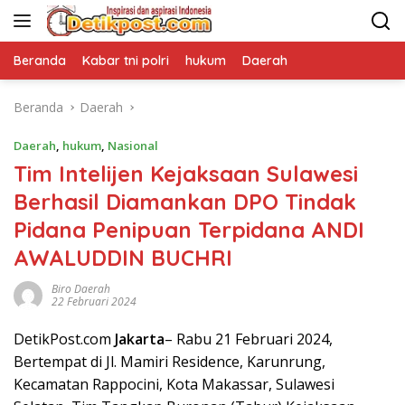
Langsung
ke
konten
Beranda
Kabar tni polri
hukum
Daerah
Beranda
Daerah
Daerah
,
hukum
,
Nasional
Tim Intelijen Kejaksaan Sulawesi
Berhasil Diamankan DPO Tindak
Pidana Penipuan Terpidana ANDI
AWALUDDIN BUCHRI
Biro Daerah
22 Februari 2024
DetikPost.com
Jakarta
– Rabu 21 Februari 2024,
Bertempat di Jl. Mamiri Residence, Karunrung,
Kecamatan Rappocini, Kota Makassar, Sulawesi