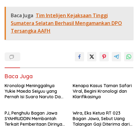
Baca Juga
Tim Intelijen Kejaksaan Tinggi
Sumatera Selatan Berhasil Mengamankan DPO
Tersangka AAFH
Baca Juga
Kronologi Meninggalnya
Kenapa Kasus Taman Safari
Yukie Maeda Seiyuu yang
Viral, Begini Kronologi dan
Pernah Isi Suara Naruto Dan
Klarifikasinya
Anime
PJ, Penghulu Bagan Jawa
Wira, Eks Ketua RT 023
SYAHRUDDIN Membantah
Bagan Jawa, Sebut Uang
Terkait Pemberitaan Dirinya
Talangan Gaji Diterima dari
Disalah Satu Media Online
Sekdes, Pj Penghulu Tak
Terlibat