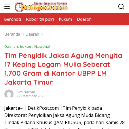
Langsung
ke
konten
Beranda
Kabar tni polri
hukum
Daerah
Beranda
Daerah
Daerah
,
hukum
,
Nasional
Tim Penyidik Jaksa Agung Menyita
17 Keping Logam Mulia Seberat
1.700 Gram di Kantor UBPP LM
Jakarta Timur
Biro Daerah
29 Desember 2023
Jakarta
– | DetikPost.com |Tim Penyidik pada
Direktorat Penyidikan Jaksa Agung Muda Bidang
Tindak Pidana Khusus (JAM PIDSUS) pada hari Kamis 28