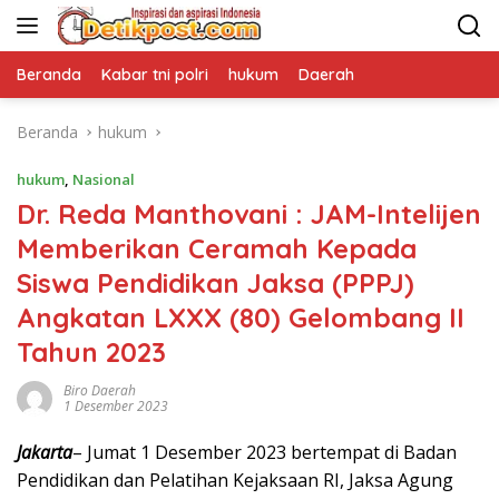
Langsung
ke
konten
Beranda
Kabar tni polri
hukum
Daerah
Beranda
hukum
hukum
,
Nasional
Dr. Reda Manthovani : JAM-Intelijen
Memberikan Ceramah Kepada
Siswa Pendidikan Jaksa (PPPJ)
Angkatan LXXX (80) Gelombang II
Tahun 2023
Biro Daerah
1 Desember 2023
Jakarta
– Jumat 1 Desember 2023 bertempat di Badan
Pendidikan dan Pelatihan Kejaksaan RI, Jaksa Agung