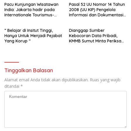
Pacu Kunjungan Wisatawan
Pasal 52 UU Nomor 14 Tahun
India: Jakarta hadir pada
2008 (UU KIP) Pengelola
Internationale Tourismus-
Informasi dan Dokumentasi :
Börse (ITB), Mumbai, India
PPID Sekda Rohil di Laporkan
2025
Ke- Polda Riau
” Belajar di Insitut Tinggi,
Dianggap Sumber
Hanya Untuk Menjadi Pejabat
Kebocoran Data Pribadi,
Yang Korup “
KMMB Sumut Minta Periksa
Direktur dan Manager CV
Sinar Telekom
Tinggalkan Balasan
Alamat email Anda tidak akan dipublikasikan.
Ruas yang wajib
ditandai
*