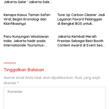
Jakarta Gelar ‘Jakarta Sales
Mission 2026’ di Xiamen dan
Shanghai
Kenapa Kasus Taman Safari
Tune Up Carbon Cleaner Jadi
Viral, Begini Kronologi dan
Layanan Favorit Pelanggan
Klarifikasinya
di Bengkel BOS untuk
Mengembalikan Performa
Mobil
Pacu Kunjungan Wisatawan
Jakarta Kembali Meraih
India: Jakarta hadir pada
Prestasi Sebagai Best Booth
Internationale Tourismus-
Content Award di Event Seoul
Börse (ITB), Mumbai, India
International Travel Fair 2025
2025
Tinggalkan Balasan
Alamat email Anda tidak akan dipublikasikan.
Ruas yang wajib
ditandai
*