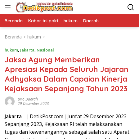
Langsung
ke
konten
Beranda
Kabar tni polri
hukum
Daerah
Beranda
hukum
hukum
,
Jakarta
,
Nasional
Jaksa Agung Memberikan
Apresiasi Kepada Seluruh Jajaran
Adhyaksa Dalam Capaian Kinerja
Kejaksaan Sepanjang Tahun 2023
Biro Daerah
29 Desember 2023
Jakarta
– | DetikPost.com |Jum’at 29 Desember 2023
Sepanjang 2023, Kejaksaan RI telah melaksanakan
tugas dan kewenangannya sebagai salah satu Aparat