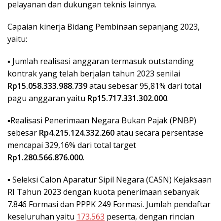
pelayanan dan dukungan teknis lainnya.
Capaian kinerja Bidang Pembinaan sepanjang 2023,
yaitu:
▪︎ Jumlah realisasi anggaran termasuk outstanding
kontrak yang telah berjalan tahun 2023 senilai
Rp15.058.333.988.739
atau sebesar 95,81% dari total
pagu anggaran yaitu
Rp15.717.331.302.000
.
▪︎Realisasi Penerimaan Negara Bukan Pajak (PNBP)
sebesar
Rp4.215.124.332.260
atau secara persentase
mencapai 329,16% dari total target
Rp1.280.566.876.000
.
▪︎ Seleksi Calon Aparatur Sipil Negara (CASN) Kejaksaan
RI Tahun 2023 dengan kuota penerimaan sebanyak
7.846 Formasi dan PPPK 249 Formasi. Jumlah pendaftar
keseluruhan yaitu
173.563
peserta, dengan rincian