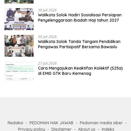
Menuju Supayang
30 Juli 2026
Walikota Solok Hadiri Sosialisasi Persiapan
Penyelenggaraan Ibadah Haji tahun 2027
30 Juli 2026
Walikota Solok Tanda Tangani Pendidikan
Pengawas Partisipatif Bersama Bawaslu
27 Juli 2026
Cara Mengajukan Keaktifan Kolektif (S25a)
di EMIS GTK Baru Kemenag
Redaksi
PEDOMAN HAK JAWAB
Pedoman media siber
Privacy policy
Disclaimer
About us
Indeks