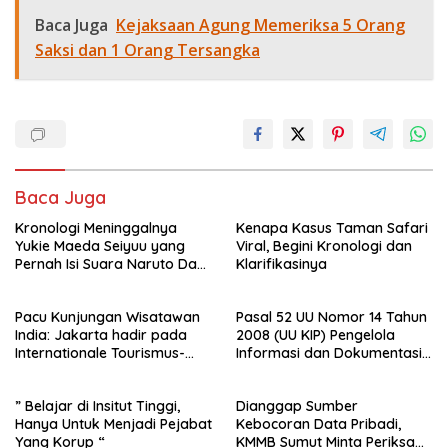
Baca Juga
Kejaksaan Agung Memeriksa 5 Orang
Saksi dan 1 Orang Tersangka
Baca Juga
Kronologi Meninggalnya
Kenapa Kasus Taman Safari
Yukie Maeda Seiyuu yang
Viral, Begini Kronologi dan
Pernah Isi Suara Naruto Dan
Klarifikasinya
Anime
Pacu Kunjungan Wisatawan
Pasal 52 UU Nomor 14 Tahun
India: Jakarta hadir pada
2008 (UU KIP) Pengelola
Internationale Tourismus-
Informasi dan Dokumentasi :
Börse (ITB), Mumbai, India
PPID Sekda Rohil di Laporkan
2025
Ke- Polda Riau
” Belajar di Insitut Tinggi,
Dianggap Sumber
Hanya Untuk Menjadi Pejabat
Kebocoran Data Pribadi,
Yang Korup “
KMMB Sumut Minta Periksa