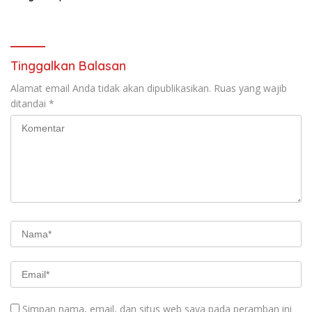
Direktur dan Manager CV
Sinar Telekom
Tinggalkan Balasan
Alamat email Anda tidak akan dipublikasikan.
Ruas yang wajib
ditandai
*
Simpan nama, email, dan situs web saya pada peramban ini