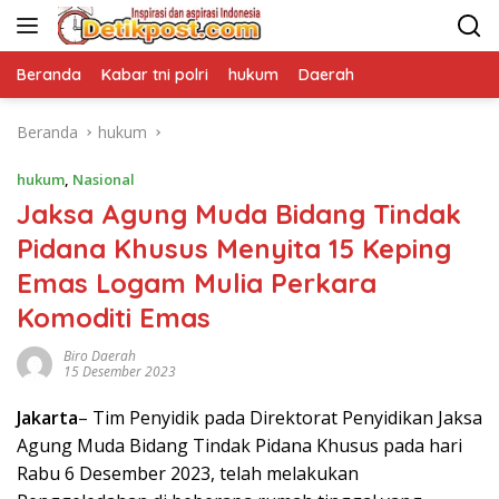
Langsung
ke
konten
Beranda
Kabar tni polri
hukum
Daerah
Beranda
hukum
hukum
,
Nasional
Jaksa Agung Muda Bidang Tindak
Pidana Khusus Menyita 15 Keping
Emas Logam Mulia Perkara
Komoditi Emas
Biro Daerah
15 Desember 2023
Jakarta
– Tim Penyidik pada Direktorat Penyidikan Jaksa
Agung Muda Bidang Tindak Pidana Khusus pada hari
Rabu 6 Desember 2023, telah melakukan