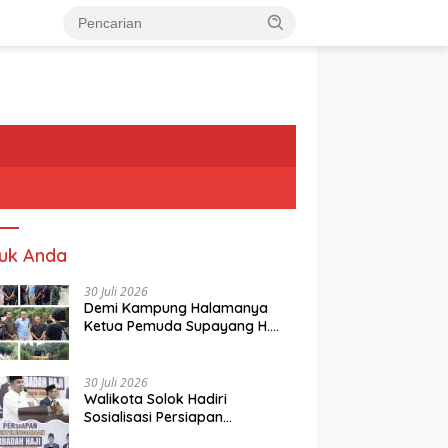
uk Anda
30 Juli 2026
Demi Kampung Halamanya
Ketua Pemuda Supayang H.
Rusli, Kelontorkan Dana Pribadi
Perbaiki Jalan Rusak Dari
Simpang Tabek Menuju
30 Juli 2026
Supayang
Walikota Solok Hadiri
Sosialisasi Persiapan
Penyelenggaraan Ibadah Haji