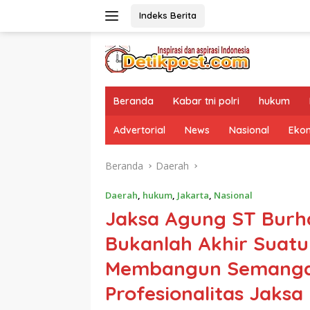
Langsung
Indeks Berita
ke
konten
Beranda
Kabar tni polri
hukum
Advertorial
News
Nasional
Eko
Beranda
Daerah
Daerah
,
hukum
,
Jakarta
,
Nasional
Jaksa Agung ST Burha
Bukanlah Akhir Suatu
Membangun Semangat
Profesionalitas Jaksa