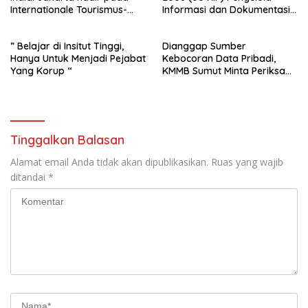
Internationale Tourismus-
Informasi dan Dokumentasi :
Börse (ITB), Mumbai, India
PPID Sekda Rohil di Laporkan
2025
Ke- Polda Riau
” Belajar di Insitut Tinggi,
Dianggap Sumber
Hanya Untuk Menjadi Pejabat
Kebocoran Data Pribadi,
Yang Korup “
KMMB Sumut Minta Periksa
Direktur dan Manager CV
Sinar Telekom
Tinggalkan Balasan
Alamat email Anda tidak akan dipublikasikan.
Ruas yang wajib
ditandai
*