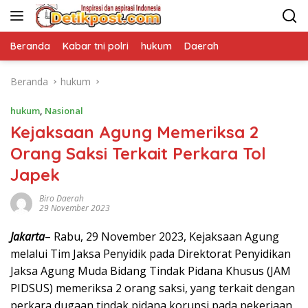
Langsung
ke
konten
Beranda
Kabar tni polri
hukum
Daerah
Beranda
hukum
hukum
,
Nasional
Kejaksaan Agung Memeriksa 2
Orang Saksi Terkait Perkara Tol
Japek
Biro Daerah
29 November 2023
Jakarta
– Rabu, 29 November 2023, Kejaksaan Agung
melalui Tim Jaksa Penyidik pada Direktorat Penyidikan
Jaksa Agung Muda Bidang Tindak Pidana Khusus (JAM
PIDSUS) memeriksa 2 orang saksi, yang terkait dengan
perkara dugaan tindak pidana korupsi pada pekerjaan