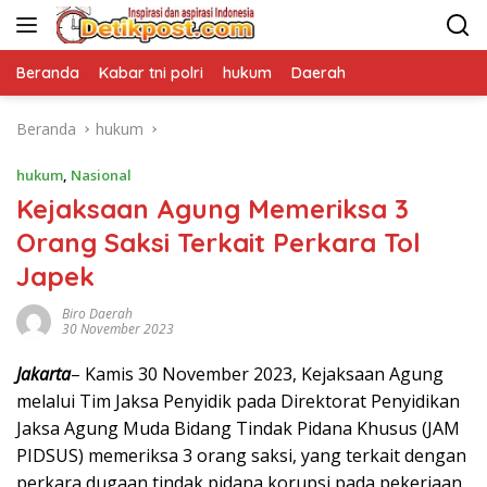
Langsung
ke
konten
Beranda
Kabar tni polri
hukum
Daerah
Beranda
hukum
hukum
,
Nasional
Kejaksaan Agung Memeriksa 3
Orang Saksi Terkait Perkara Tol
Japek
Biro Daerah
30 November 2023
Jakarta
– Kamis 30 November 2023, Kejaksaan Agung
melalui Tim Jaksa Penyidik pada Direktorat Penyidikan
Jaksa Agung Muda Bidang Tindak Pidana Khusus (JAM
PIDSUS) memeriksa 3 orang saksi, yang terkait dengan
perkara dugaan tindak pidana korupsi pada pekerjaan