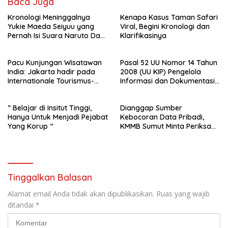
Baca Juga
Kronologi Meninggalnya
Kenapa Kasus Taman Safari
Yukie Maeda Seiyuu yang
Viral, Begini Kronologi dan
Pernah Isi Suara Naruto Dan
Klarifikasinya
Anime
Pacu Kunjungan Wisatawan
Pasal 52 UU Nomor 14 Tahun
India: Jakarta hadir pada
2008 (UU KIP) Pengelola
Internationale Tourismus-
Informasi dan Dokumentasi :
Börse (ITB), Mumbai, India
PPID Sekda Rohil di Laporkan
2025
Ke- Polda Riau
” Belajar di Insitut Tinggi,
Dianggap Sumber
Hanya Untuk Menjadi Pejabat
Kebocoran Data Pribadi,
Yang Korup “
KMMB Sumut Minta Periksa
Direktur dan Manager CV
Sinar Telekom
Tinggalkan Balasan
Alamat email Anda tidak akan dipublikasikan.
Ruas yang wajib
ditandai
*