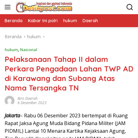
Langsung
ke
konten
Beranda
Kabar tni polri
hukum
Daerah
Beranda
hukum
hukum
,
Nasional
Pelaksanaan Tahap II dalam
Perkara Pengadaan Lahan TWP AD
di Karawang dan Subang Atas
Nama Tersangka TN
Biro Daerah
6 Desember 2023
Jakarta
– Rabu 06 Desember 2023 bertempat di Ruang
Rapat Jaksa Agung Muda Bidang Pidana Militer (JAM
PIDMIL) Lantai 10 Menara Kartika Kejaksaan Agung,