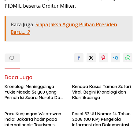
PIDMIL beserta Orditur Militer.
Baca Juga
Siapa Jaksa Agung Pilihan Presiden
Baru.....?
Baca Juga
Kronologi Meninggalnya
Kenapa Kasus Taman Safari
Yukie Maeda Seiyuu yang
Viral, Begini Kronologi dan
Pernah Isi Suara Naruto Dan
Klarifikasinya
Anime
Pacu Kunjungan Wisatawan
Pasal 52 UU Nomor 14 Tahun
India: Jakarta hadir pada
2008 (UU KIP) Pengelola
Internationale Tourismus-
Informasi dan Dokumentasi :
Börse (ITB), Mumbai, India
PPID Sekda Rohil di Laporkan
2025
Ke- Polda Riau