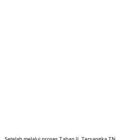
Setelah melalui proses Tahap II, Tersangka TN