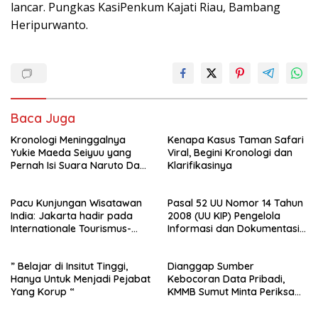
lancar. Pungkas KasiPenkum Kajati Riau, Bambang
Heripurwanto.
Baca Juga
Kronologi Meninggalnya
Kenapa Kasus Taman Safari
Yukie Maeda Seiyuu yang
Viral, Begini Kronologi dan
Pernah Isi Suara Naruto Dan
Klarifikasinya
Anime
Pacu Kunjungan Wisatawan
Pasal 52 UU Nomor 14 Tahun
India: Jakarta hadir pada
2008 (UU KIP) Pengelola
Internationale Tourismus-
Informasi dan Dokumentasi :
Börse (ITB), Mumbai, India
PPID Sekda Rohil di Laporkan
2025
Ke- Polda Riau
” Belajar di Insitut Tinggi,
Dianggap Sumber
Hanya Untuk Menjadi Pejabat
Kebocoran Data Pribadi,
Yang Korup “
KMMB Sumut Minta Periksa
Direktur dan Manager CV
Sinar Telekom