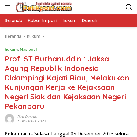
Langsung
ke
konten
Beranda
Kabar tni polri
hukum
Daerah
Beranda
hukum
hukum
,
Nasional
Prof. ST Burhanuddin : Jaksa
Agung Republik Indonesia
Didampingi Kajati Riau, Melakukan
Kunjungan Kerja ke Kejaksaan
Negeri Siak dan Kejaksaan Negeri
Pekanbaru
Biro Daerah
5 Desember 2023
Pekanbaru
– Selasa Tanggal 05 Desember 2023 sekira